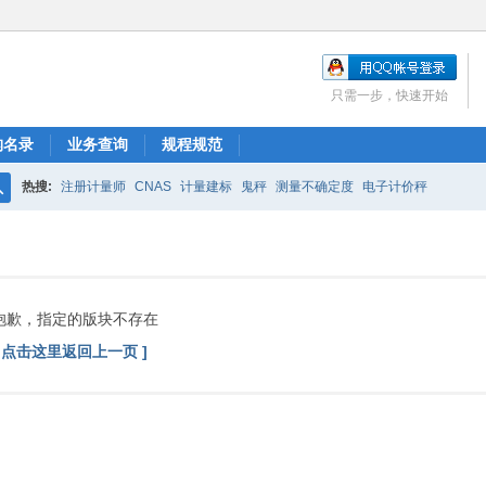
只需一步，快速开始
构名录
业务查询
规程规范
热搜:
注册计量师
CNAS
计量建标
鬼秤
测量不确定度
电子计价秤
搜
索
抱歉，指定的版块不存在
[ 点击这里返回上一页 ]