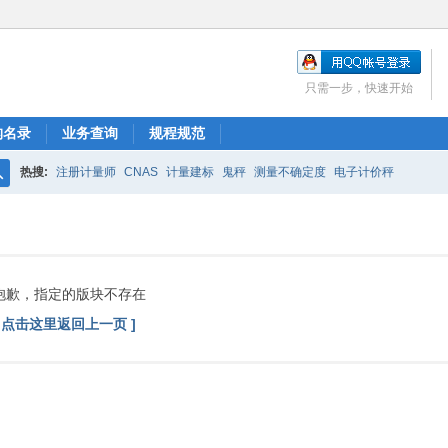
只需一步，快速开始
构名录
业务查询
规程规范
热搜:
注册计量师
CNAS
计量建标
鬼秤
测量不确定度
电子计价秤
搜
索
抱歉，指定的版块不存在
[ 点击这里返回上一页 ]