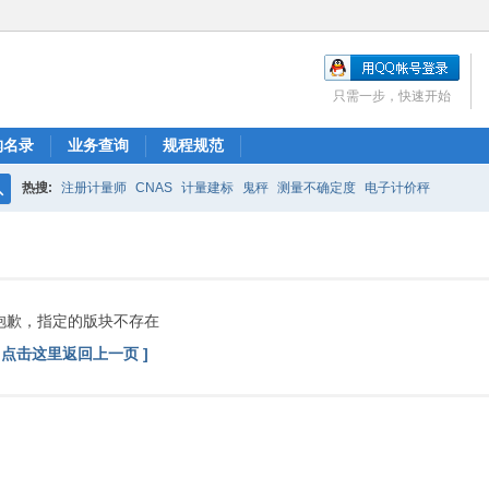
只需一步，快速开始
构名录
业务查询
规程规范
热搜:
注册计量师
CNAS
计量建标
鬼秤
测量不确定度
电子计价秤
搜
索
抱歉，指定的版块不存在
[ 点击这里返回上一页 ]