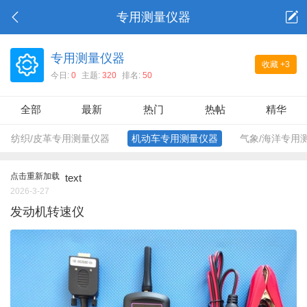
专用测量仪器
专用测量仪器
收藏
+3
今日:
0
主题:
320
排名:
50
全部
最新
热门
热帖
精华
纺织/皮革专用测量仪器
机动车专用测量仪器
气象/海洋专用
点击重新加载
text
2026-3-27
发动机转速仪