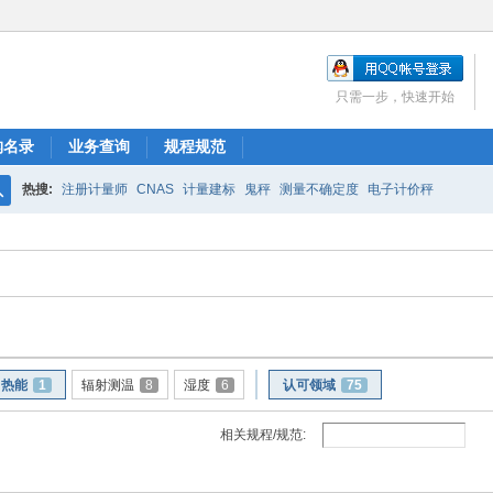
只需一步，快速开始
构名录
业务查询
规程规范
热搜:
注册计量师
CNAS
计量建标
鬼秤
测量不确定度
电子计价秤
搜
索
热能
1
辐射测温
8
湿度
6
认可领域
75
相关规程/规范: