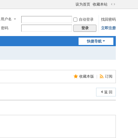
设为首页
收藏本站
切
换
用户名
自动登录
找回密码
到
宽
密码
立即注册
登录
版
快捷导航
收藏本版
|
订阅
返 回