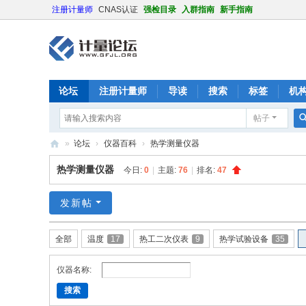
注册计量师
CNAS认证
强检目录
入群指南
新手指南
论坛
注册计量师
导读
搜索
标签
机
帖子
»
论坛
›
仪器百科
›
热学测量仪器
计
热学测量仪器
今日:
0
|
主题:
76
|
排名:
47
量
论
发新帖
坛
全部
温度
17
热工二次仪表
9
热学试验设备
35
仪器名称:
搜索