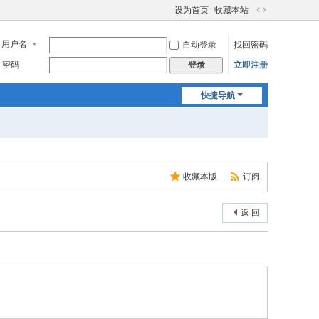
设为首页
收藏本站
切
换
用户名
自动登录
找回密码
到
宽
密码
立即注册
登录
版
快捷导航
收藏本版
|
订阅
返 回