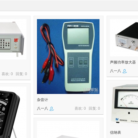
声频功率放大器
八一八
喜欢: 0 回复:
0
杂音计
八一八
喜欢: 0 回复:
0
信纳表