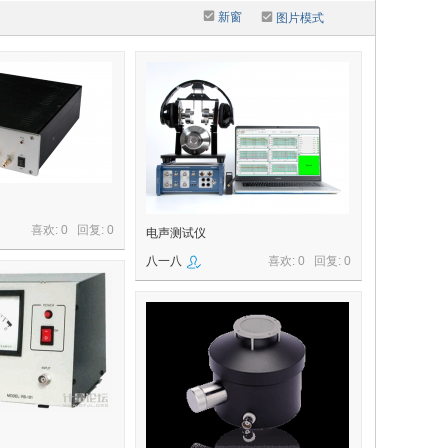
新窗
图片模式
喜欢: 0 回复:
0
电声测试仪
八一八
喜欢: 0 回复:
0