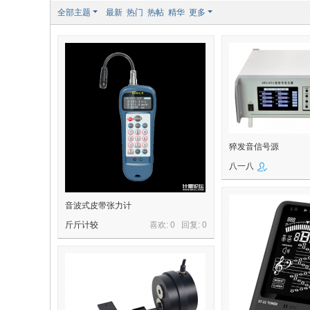
全部主题
最新
热门
热帖
精华
更多
猝发音信号源
八一八
音波式皮带张力计
斤斤计较
喜欢: 0 回复:
0