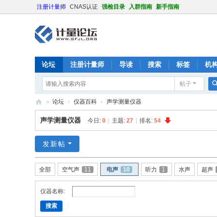
注册计量师
CNAS认证
强检目录
入群指南
新手指南
论坛
注册计量师
导读
搜索
标签
机
帖子
»
论坛
›
仪器百科
›
声学测量仪器
计
声学测量仪器
今日:
0
|
主题:
27
|
排名:
54
量
论
发新帖
坛
全部
空气声
11
电声
10
听力
1
水声
超声
仪器名称:
搜索