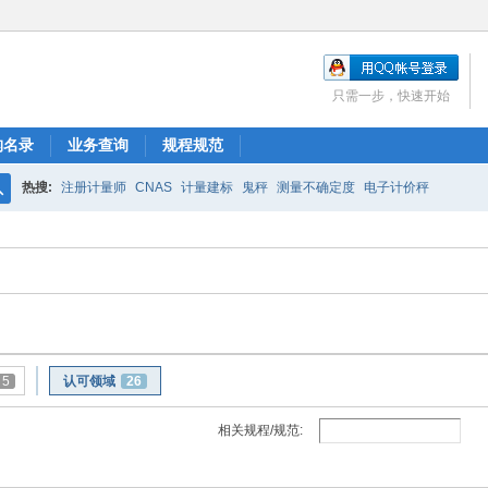
只需一步，快速开始
构名录
业务查询
规程规范
热搜:
注册计量师
CNAS
计量建标
鬼秤
测量不确定度
电子计价秤
搜
索
5
认可领域
26
相关规程/规范: