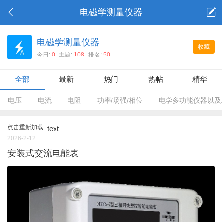
电磁学测量仪器
电磁学测量仪器
收藏
今日:
0
主题:
108
排名:
50
全部
最新
热门
热帖
精华
电压
电流
电阻
功率/场强/相位
电学多功能仪器以及
点击重新加载
text
2026-2-12
安装式交流电能表