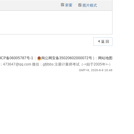
新窗
图片模式
返 回
ICP备06005787号-1
|
闽公网安备35020602000072号
)
|
网站地图
箱：473647@qq.com 微信：gfjlbbs 注册计量师考试（-=始于2005年=-）
GMT+8, 2026-8-9 16:48