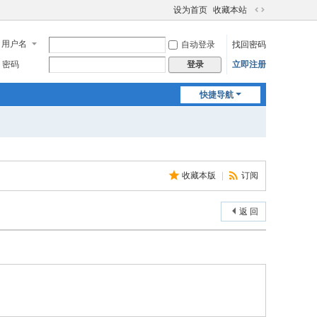
设为首页
收藏本站
切
换
用户名
自动登录
找回密码
到
宽
密码
立即注册
登录
版
快捷导航
收藏本版
|
订阅
返 回