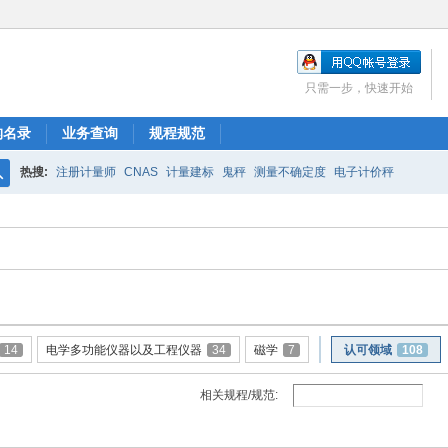
只需一步，快速开始
构名录
业务查询
规程规范
热搜:
注册计量师
CNAS
计量建标
鬼秤
测量不确定度
电子计价秤
搜
索
14
电学多功能仪器以及工程仪器
34
磁学
7
认可领域
108
相关规程/规范: