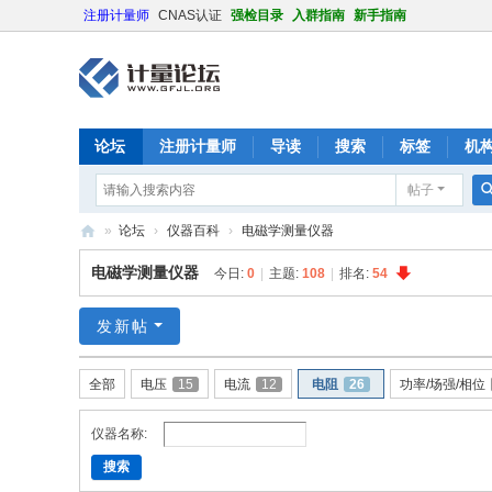
注册计量师
CNAS认证
强检目录
入群指南
新手指南
论坛
注册计量师
导读
搜索
标签
机
帖子
»
论坛
›
仪器百科
›
电磁学测量仪器
计
电磁学测量仪器
今日:
0
|
主题:
108
|
排名:
54
量
论
发新帖
坛
全部
电压
15
电流
12
电阻
26
功率/场强/相位
仪器名称:
搜索