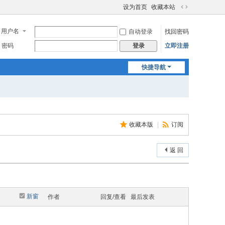
设为首页
收藏本站
切
换
用户名
自动登录
找回密码
到
宽
密码
立即注册
登录
版
快捷导航
收藏本版
|
订阅
返 回
新窗
作者
回复/查看
最后发表