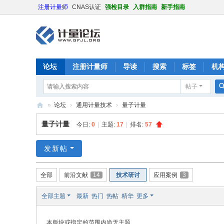
注册计量师
CNAS认证
强检目录
入群指南
新手指南
论坛
注册计量师
导读
搜索
标签
机
帖子
»
论坛
›
通用计量技术
›
量子计量
计
量子计量
今日:
0
|
主题:
17
|
排名:
57
量
论
发新帖
坛
全部
前沿文献
14
技术研讨
应用案例
3
全部主题
最新
热门
热帖
精华
更多
本版块或指定的范围内尚无主题