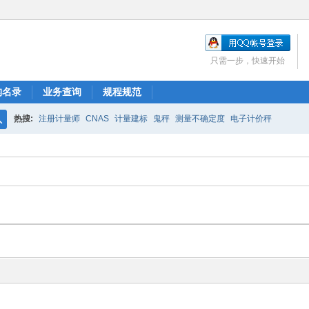
只需一步，快速开始
构名录
业务查询
规程规范
热搜:
注册计量师
CNAS
计量建标
鬼秤
测量不确定度
电子计价秤
搜
索