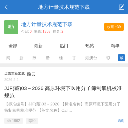
地方计量技术规范下载
地方计量技术规范下载
收藏
+39
今日:
0
主题:
1358
排名:
2
全部
最新
热门
热帖
精华
闽
新
陕
黔
桂
甘
港澳台
琼
藏
点击重新加载
路云
2026-2-2
JJF(藏)03－2026 高原环境下医用分子筛制氧机校准
规范
【标准编号】JJF(藏)03－2026 【标准名称】高原环境下医用分子
筛制氧机校准规范 【英文名称】Cal ...
1962
0
#藏