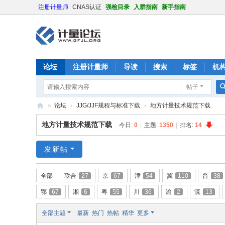
注册计量师
CNAS认证
强检目录
入群指南
新手指南
论坛
注册计量师
导读
搜索
标签
机
帖子
»
论坛
›
JJG/JJF规程与标准下载
›
地方计量技术规范下载
计
地方计量技术规范下载
今日:
0
|
主题:
1350
|
排名:
14
量
论
发新帖
坛
全部
联合
27
京
67
津
54
冀
110
晋
38
鄂
67
湘
6
粤
55
川
36
渝
2
滇
13
全部主题
最新
热门
热帖
精华
更多