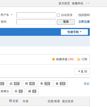
设为首页
收藏本站
切
换
用户名
自动登录
找回密码
到
宽
密码
立即注册
登录
版
快捷导航
收藏本版
(
39
)
|
订阅
返 回
12
皖
87
赣
40
鲁
25
豫
13
收起
港澳台
琼
2
藏
1
新窗
作者
回复/查看
最后发表