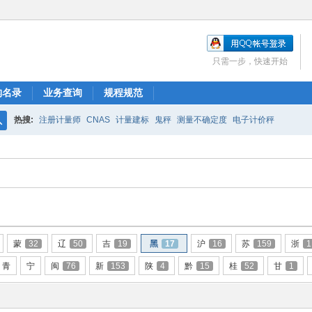
只需一步，快速开始
构名录
业务查询
规程规范
热搜:
注册计量师
CNAS
计量建标
鬼秤
测量不确定度
电子计价秤
搜
索
蒙
32
辽
50
吉
19
黑
17
沪
16
苏
159
浙
1
青
宁
闽
76
新
153
陕
4
黔
15
桂
52
甘
1