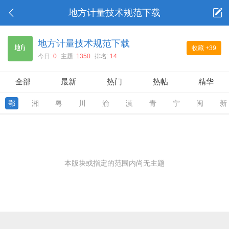
地方计量技术规范下载
地方计量技术规范下载
收藏
+39
今日:
0
主题:
1350
排名:
14
全部
最新
热门
热帖
精华
鄂
湘
粤
川
渝
滇
青
宁
闽
新
本版块或指定的范围内尚无主题