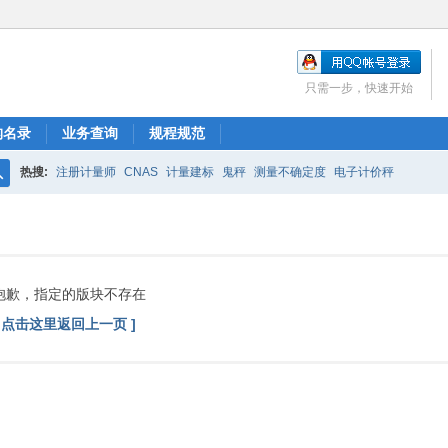
只需一步，快速开始
构名录
业务查询
规程规范
热搜:
注册计量师
CNAS
计量建标
鬼秤
测量不确定度
电子计价秤
搜
索
抱歉，指定的版块不存在
[ 点击这里返回上一页 ]