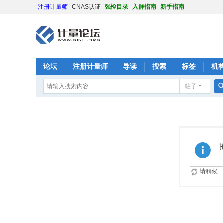
注册计量师
CNAS认证
强检目录
入群指南
新手指南
论坛
注册计量师
导读
搜索
标签
机
帖子
请稍候...