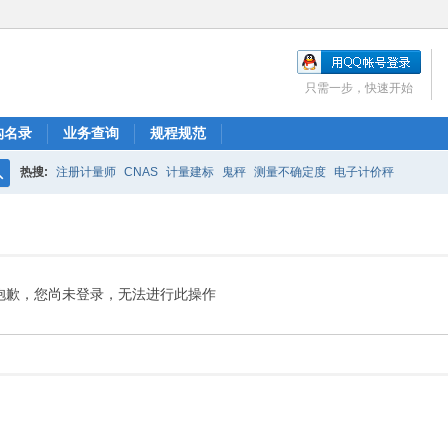
只需一步，快速开始
构名录
业务查询
规程规范
热搜:
注册计量师
CNAS
计量建标
鬼秤
测量不确定度
电子计价秤
搜
索
抱歉，您尚未登录，无法进行此操作