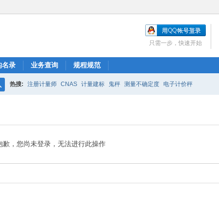
只需一步，快速开始
构名录
业务查询
规程规范
热搜:
注册计量师
CNAS
计量建标
鬼秤
测量不确定度
电子计价秤
搜
索
抱歉，您尚未登录，无法进行此操作