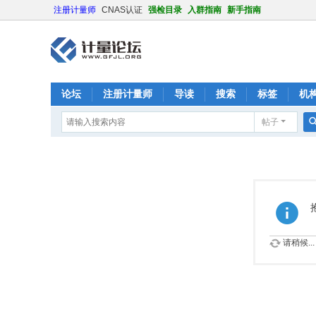
注册计量师
CNAS认证
强检目录
入群指南
新手指南
论坛
注册计量师
导读
搜索
标签
机
帖子
请稍候...