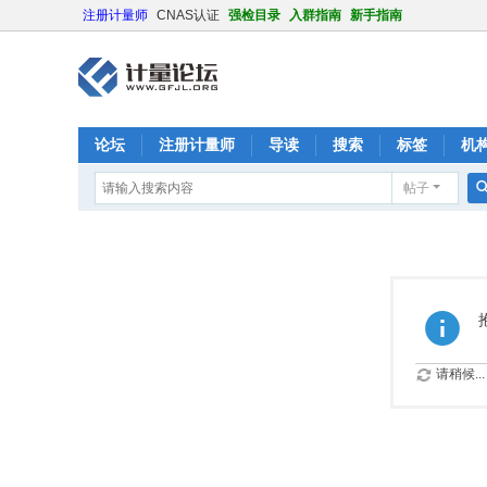
注册计量师
CNAS认证
强检目录
入群指南
新手指南
论坛
注册计量师
导读
搜索
标签
机
帖子
请稍候...