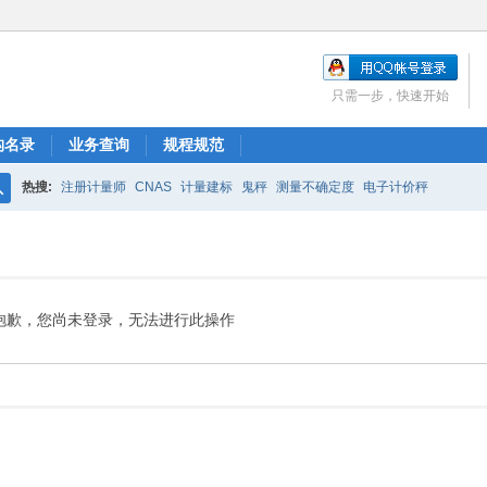
只需一步，快速开始
构名录
业务查询
规程规范
热搜:
注册计量师
CNAS
计量建标
鬼秤
测量不确定度
电子计价秤
搜
索
抱歉，您尚未登录，无法进行此操作