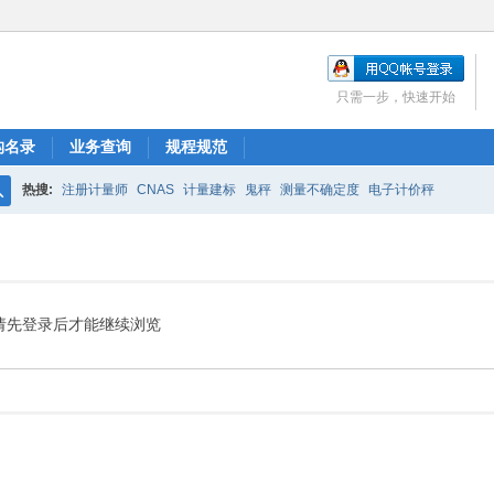
只需一步，快速开始
构名录
业务查询
规程规范
热搜:
注册计量师
CNAS
计量建标
鬼秤
测量不确定度
电子计价秤
搜
索
请先登录后才能继续浏览