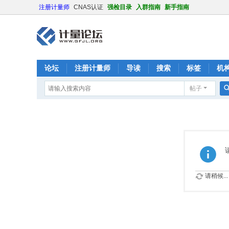
注册计量师
CNAS认证
强检目录
入群指南
新手指南
论坛
注册计量师
导读
搜索
标签
机
帖子
请稍候...