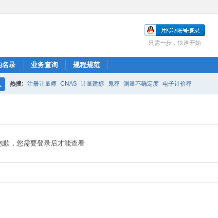
只需一步，快速开始
构名录
业务查询
规程规范
热搜:
注册计量师
CNAS
计量建标
鬼秤
测量不确定度
电子计价秤
搜
索
抱歉，您需要登录后才能查看