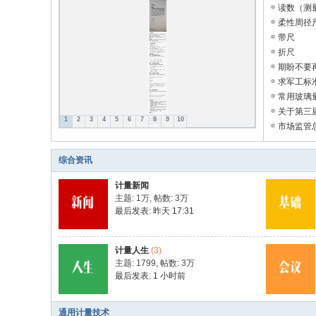
读数（测
柔性周径
带尺
折尺
期盼不要
求军工标
常用玻璃
镜？ ...
关于第三
1
2
3
4
5
6
7
8
9
10
活动 ...
市场监管
政检 ...
综合资讯
计量新闻
主题:
1万
,
帖数:
3万
最后发表:
昨天 17:31
计量人生
(3)
主题: 1799
,
帖数:
3万
最后发表:
1 小时前
通用计量技术