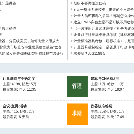
量）显微镜
期盼不要再搬运砝码
尺
8 元一块压力表校准，击穿的不只是
国制造 ...
计量人员评职称的多吗？都是怎么操作？ 
建立CNAS实验室是不是可以不用建
再搬运砝码
具证书。 ...
《一级注册计量师速通技巧和备考建
准
会论文 ...
企业取得计量标准器具考核（建标核
量器，分度线宽度，如何测量？用放大
否可以 ...
计量标准器具考核（建标核准），是
届“我为市场监管事业发展建言献策”竞赛
可？ ...
计量器具强制检定，是否属于行政许可？ 
总局深入推进双随机监管 持续规范涉企行
求资源？JJG1189.5
计量基础与不确定度
建标与CNAS认可
主题: 4198
,
帖数:
5万
主题:
1万
,
帖数:
11万
最后发表:
昨天 11:35
最后发表:
昨天 18:07
会议·宣贯·活动
仪器校准答疑
主题: 415
,
帖数:
2万
主题: 2584
,
帖数:
1万
最后发表:
6 天前
最后发表:
昨天 17:49