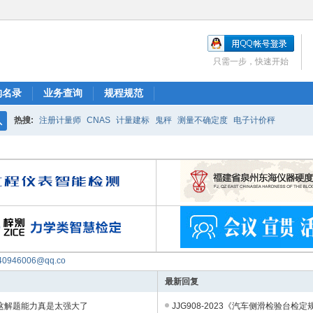
只需一步，快速开始
构名录
业务查询
规程规范
热搜:
注册计量师
CNAS
计量建标
鬼秤
测量不确定度
电子计价秤
搜
索
40946006@qq.co
最新回复
这解题能力真是太强大了
JJG908-2023《汽车侧滑检验台检定