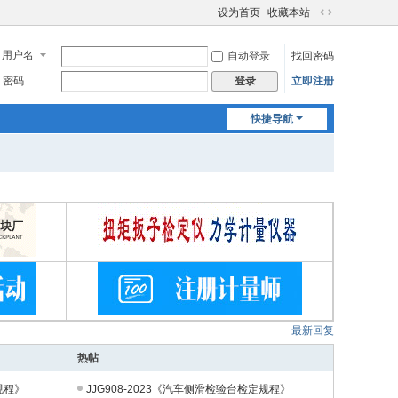
设为首页
收藏本站
切
换
用户名
自动登录
找回密码
到
宽
密码
立即注册
登录
版
快捷导航
最新回复
热帖
规程》
JJG908-2023《汽车侧滑检验台检定规程》