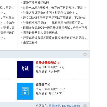
期盼不要再搬运砝码
价格，更是中
8 元一块压力表校准，击穿的不只是价格，更是中
...
国制造 ...
计量人员评职称的多吗？都是怎么操作？ ...
标，不对外出
建立CNAS实验室是不是可以不用建标，不对外出
议》，参加学
具证书。 ...
计量标准规范导航——规程查新与规范库汇总 ...
准）证书，是
刚刚参加完2026一级注册计量师考试，分享一下考
否属于行政许
试感受 ...
看看计量从业人员学历构成
...
环境试验设备温度湿度参数校准规范-征求意见稿 ...
求军工标准
注册计量师考试
(1)
主题: 8118
,
帖数:
12万
最后发表:
2 分钟前
仪器随手拍
主题: 1468
,
帖数: 1997
最后发表:
昨天 19:36
分区版主:
阴雨晓梦
,
18350222659