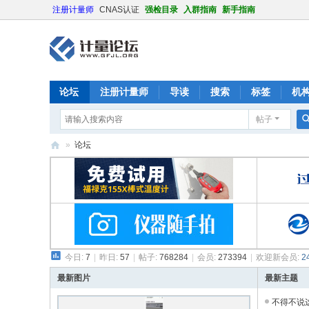
注册计量师
CNAS认证
强检目录
入群指南
新手指南
论坛
注册计量师
导读
搜索
标签
机
帖子
»
论坛
计
量
论
坛
今日:
7
|
昨日:
57
|
帖子:
768284
|
会员:
273394
|
欢迎新会员:
2
最新图片
最新主题
不得不说