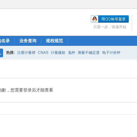
只需一步，快速开始
构名录
业务查询
规程规范
热搜:
注册计量师
CNAS
计量建标
鬼秤
测量不确定度
电子计价秤
搜
索
抱歉，您需要登录后才能查看