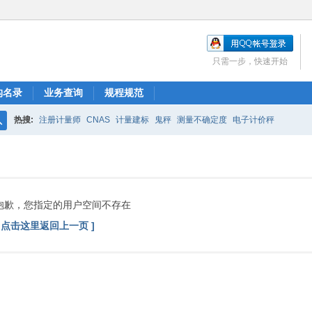
只需一步，快速开始
构名录
业务查询
规程规范
热搜:
注册计量师
CNAS
计量建标
鬼秤
测量不确定度
电子计价秤
搜
索
抱歉，您指定的用户空间不存在
[ 点击这里返回上一页 ]