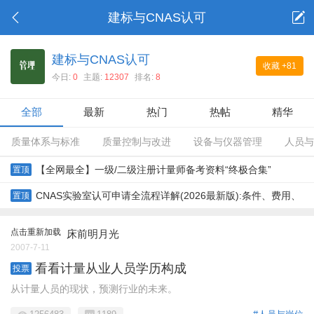
建标与CNAS认可
建标与CNAS认可
收藏
+81
今日:
0
主题:
12307
排名:
8
全部
最新
热门
热帖
精华
质量体系与标准
质量控制与改进
设备与仪器管理
人员与
【全网最全】一级/二级注册计量师备考资料“终极合集”
置顶
CNAS实验室认可申请全流程详解(2026最新版):条件、费用、
置顶
步骤、常见问题
点击重新加载
床前明月光
2007-7-11
看看计量从业人员学历构成
投票
从计量人员的现状，预测行业的未来。