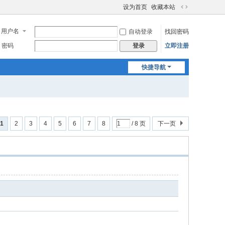
设为首页
收藏本站
切
换
用户名
自动登录
找回密码
到
宽
密码
立即注册
登录
版
快捷导航
1
2
3
4
5
6
7
8
/ 8 页
下一页