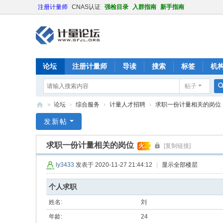
注册计量师
CNAS认证
强检目录
入群指南
新手指南
论坛
注册计量师
导读
搜索
标签
机
帖子
»
论坛
›
综合服务
›
计量人才招聘
›
求职一份计量相关的岗位
计
发新帖
量
求职一份计量相关的岗位
火..
[复制链接]
论
坛
ly3433
发表于 2020-11-27 21:44:12
|
显示全部楼层
个人求职
姓名:
刘
年龄:
24