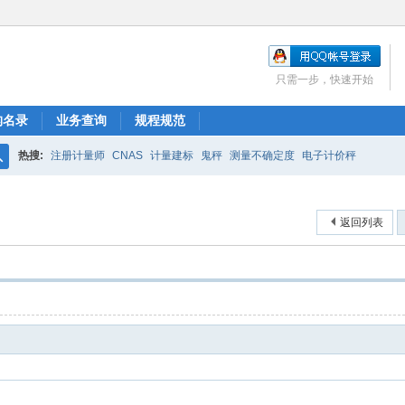
只需一步，快速开始
构名录
业务查询
规程规范
热搜:
注册计量师
CNAS
计量建标
鬼秤
测量不确定度
电子计价秤
搜
索
返回列表