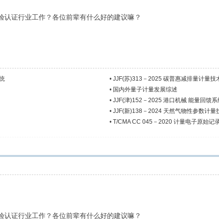
验认证行业工作？各位前辈有什么好的建议嘛？
系统
•
JJF(苏)313－2025 碳普惠减排量计量
•
国内外量子计量发展综述
•
JJF(津)152－2025 港口机械 能量回
•
JJF(新)138－2024 天然气物性参数计
•
T/CMA CC 045－2020 计量电子原始
验认证行业工作？各位前辈有什么好的建议嘛？