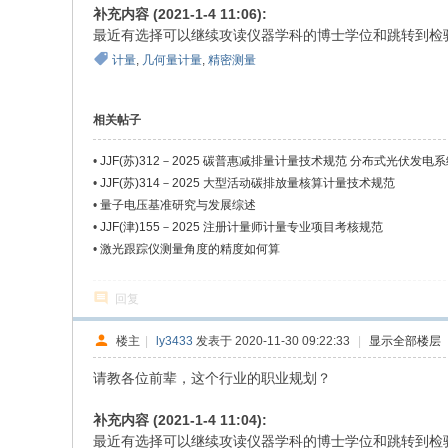
补充内容 (2021-1-4 11:06):
最近有选择可以继续攻读仪器学科的博士学位和跳转到检
计量
,
几何量计量
,
精密测量
相关帖子
•
JJF(苏)312－2025 碳普惠减排量计量技术规范 分布式光伏发电
•
JJF(苏)314－2025 大型活动碳排放量核算计量技术规范
•
量子电压基准研究与发展综述
•
JJF(津)155－2025 注册计量师计量专业项目考核规范
•
激光跟踪仪测量角度的精度如何算
回复
楼主
|
ly3433
发表于 2020-11-30 09:22:33
|
显示全部楼层
请教各位前辈，这个行业的职业规划？
补充内容 (2021-1-4 11:04):
最近有选择可以继续攻读仪器学科的博士学位和跳转到检