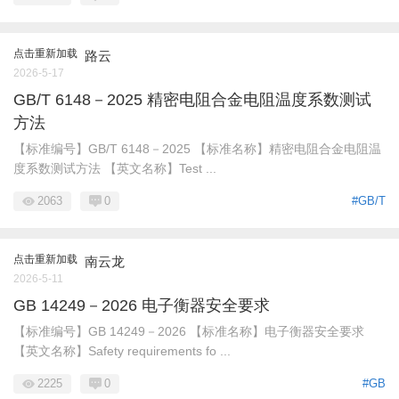
点击重新加载
路云
2026-5-17
GB/T 6148－2025 精密电阻合金电阻温度系数测试
方法
【标准编号】GB/T 6148－2025 【标准名称】精密电阻合金电阻温
度系数测试方法 【英文名称】Test ...
2063
0
#GB/T
点击重新加载
南云龙
2026-5-11
GB 14249－2026 电子衡器安全要求
【标准编号】GB 14249－2026 【标准名称】电子衡器安全要求
【英文名称】Safety requirements fo ...
2225
0
#GB