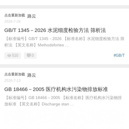
点击重新加载
路云
2026-7-26
GB/T 1345－2026 水泥细度检验方法 筛析法
【标准编号】GB/T 1345－2026 【标准名称】水泥细度检验方法 筛
析法 【英文名称】Methodsfortes ...
510
0
#GB/T
点击重新加载
路云
2026-7-13
GB 18466－2005 医疗机构水污染物排放标准
【标准编号】GB 18466－2005 【标准名称】医疗机构水污染物排
放标准 【英文名称】Discharge stan ...