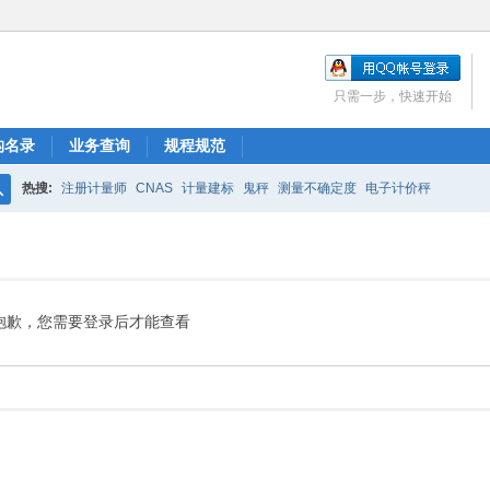
只需一步，快速开始
构名录
业务查询
规程规范
热搜:
注册计量师
CNAS
计量建标
鬼秤
测量不确定度
电子计价秤
搜
索
抱歉，您需要登录后才能查看