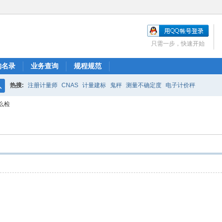
只需一步，快速开始
构名录
业务查询
规程规范
热搜:
注册计量师
CNAS
计量建标
鬼秤
测量不确定度
电子计价秤
搜
么检
索