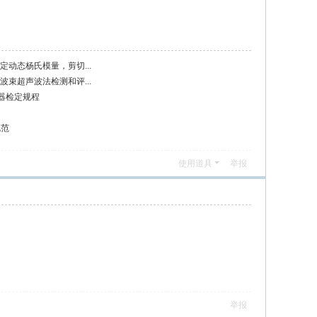
法测定动态杨氏模量，剪切...
波直波束超声波法检测和评...
测试器检定规程
规范
使用道具
举报
举报