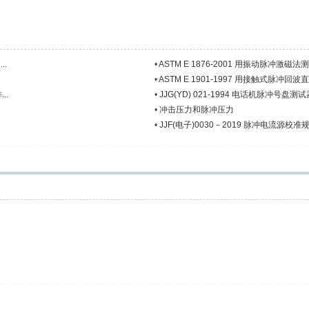
..
•
ASTM E 1876-2001 用振动脉冲激磁
•
ASTM E 1901-1997 用接触式脉冲回
..
•
JJG(YD) 021-1994 电话机脉冲号盘
•
冲击压力和脉冲压力
•
JJF(电子)0030－2019 脉冲电流源校准