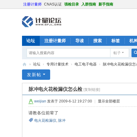
注册计量师
CNAS认证
强检目录
入群指南
新手指南
论坛
注册计量师
导读
搜索
标签
机
帖子
»
论坛
›
专用计量技术
›
电工电子电器
›
脉冲电火花检漏仪怎
计
发新帖
量
脉冲电火花检漏仪怎么检
[复制链接]
论
坛
weijian
发表于 2009-6-12 19:27:00
|
显示全部楼层
请教各位前辈了
电火花检漏仪
,
脉冲