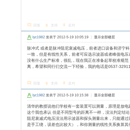
回复
支持
反对
lyc1982
发表于 2012-5-19 10:05:19
|
显示全部楼层
脉冲式 或者是脉冲阻尼衰减电压，前者进口设备和济宁
一致，但是有线性关系，前者可应选示波器或者峰值电压
没有什么生产标准，很乱，现在我正在准备起草校准规范
离，希望和同行们交流一下经验，我的电话是0537-32911
回复
支持
反对
lyc1982
发表于 2012-5-19 10:15:38
|
显示全部楼层
清华的教授说他们学校有一套装置可以测量，原理是放电
这个我也承认 但是不同型号的距离不一样，没法判定结
阻尼衰减式电压没法用示波器和探头测量出来，只能通过
是手工绕，误差也比较大），和你测量的线性关系换算其