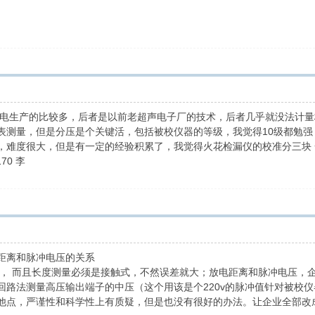
科电生产的比较多，后者是以前老超声电子厂的技术，后者几乎就没法计
表测量，但是分压是个关键活，包括被校仪器的等级，我觉得10级都勉
，难度很大，但是有一定的经验积累了，我觉得火花检漏仪的校准分三块
70 李
距离和脉冲电压的关系
论， 而且长度测量必须是接触式，不然误差就大；放电距离和脉冲电压，
回路法测量高压输出端子的中压（这个用该是个220v的脉冲值针对被校
他点，严谨性和科学性上有质疑，但是也没有很好的办法。让企业全部改