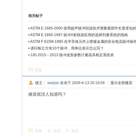
相关帖子
•
ASTM E 1685-2000 使用超声脉冲回波技术测量紧固件长度变化的.
•
ASTM E 1894-1997 脉冲X射线源应用的选择剂量系统的指南
•
ASTM F 615M-1995 在半导体元件上喷镀金属的安全电流脉冲操作.
•
请问每立方米10个脉冲，用单位表示怎么写？
•
JJG 2015－2013 脉冲波形参数计量器具检定系统表
回复
楼主
|
weijian
发表于 2009-6-13 20:19:08
|
显示全部楼层
难道就没人知道吗？
回复
支持
反对