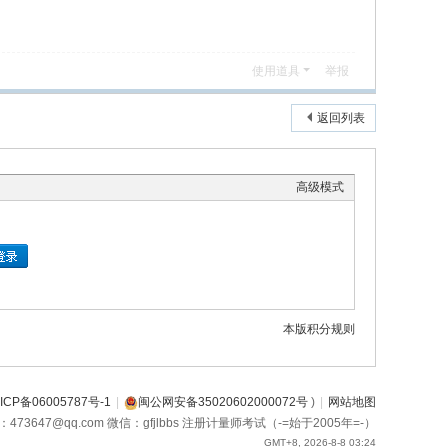
使用道具
举报
返回列表
高级模式
本版积分规则
ICP备06005787号-1
|
闽公网安备35020602000072号
)
|
网站地图
箱：473647@qq.com 微信：gfjlbbs 注册计量师考试（-=始于2005年=-）
GMT+8, 2026-8-8 03:24