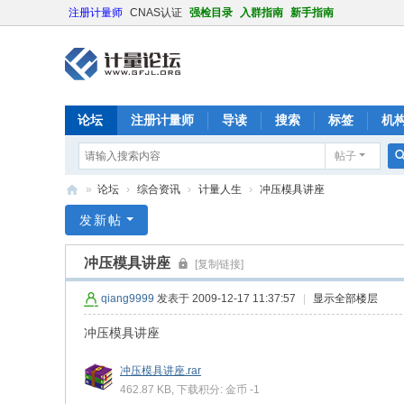
注册计量师
CNAS认证
强检目录
入群指南
新手指南
论坛
注册计量师
导读
搜索
标签
机
帖子
»
论坛
›
综合资讯
›
计量人生
›
冲压模具讲座
计
发新帖
量
冲压模具讲座
[复制链接]
论
坛
qiang9999
发表于 2009-12-17 11:37:57
|
显示全部楼层
冲压模具讲座
冲压模具讲座.rar
462.87 KB, 下载积分: 金币 -1