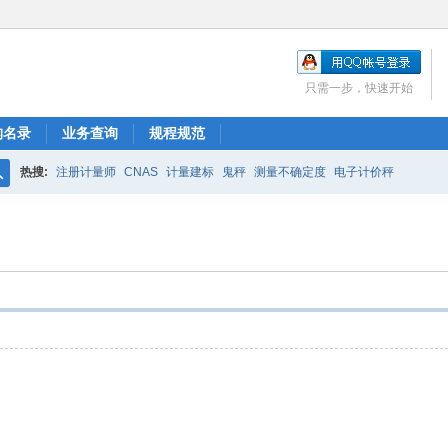
只需一步，快速开始
构名录
业务查询
规程规范
热搜:
注册计量师
CNAS
计量建标
鬼秤
测量不确定度
电子计价秤
搜
索