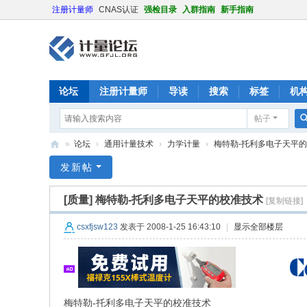
注册计量师
CNAS认证
强检目录
入群指南
新手指南
论坛
注册计量师
导读
搜索
标签
机
帖子
»
论坛
›
通用计量技术
›
力学计量
›
梅特勒-托利多电子天平
计
发新帖
量
[质量]
梅特勒-托利多电子天平的校准技术
[复制链接]
论
坛
csxfjsw123
发表于 2008-1-25 16:43:10
|
显示全部楼层
梅特勒-托利多电子天平的校准技术