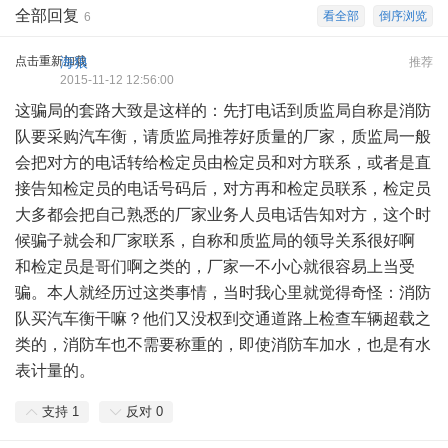
全部回复
看全部
倒序浏览
6
点击重新加载
海狼
推荐
2015-11-12 12:56:00
这骗局的套路大致是这样的：先打电话到质监局自称是消防
队要采购汽车衡，请质监局推荐好质量的厂家，质监局一般
会把对方的电话转给检定员由检定员和对方联系，或者是直
接告知检定员的电话号码后，对方再和检定员联系，检定员
大多都会把自己熟悉的厂家业务人员电话告知对方，这个时
候骗子就会和厂家联系，自称和质监局的领导关系很好啊
和检定员是哥们啊之类的，厂家一不小心就很容易上当受
骗。本人就经历过这类事情，当时我心里就觉得奇怪：消防
队买汽车衡干嘛？他们又没权到交通道路上检查车辆超载之
类的，消防车也不需要称重的，即使消防车加水，也是有水
表计量的。
支持
1
反对
0