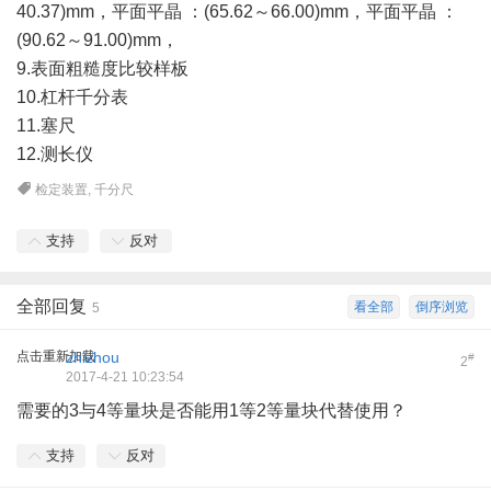
40.37)mm，平面平晶 ：(65.62～66.00)mm，平面平晶 ：
(90.62～91.00)mm，
9.表面粗糙度比较样板
10.杠杆千分表
11.塞尺
12.测长仪
检定装置
,
千分尺
支持
反对
全部回复
看全部
倒序浏览
5
点击重新加载
zhizhou
#
2
2017-4-21 10:23:54
需要的3与4等量块是否能用1等2等量块代替使用？
支持
反对