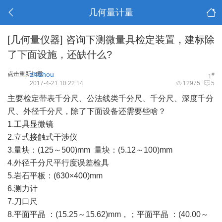
几何量计量
[几何量仪器]
咨询下测微量具检定装置，建标除
了下面设施，还缺什么?
点击重新加载
zhizhou
#
1
2017-4-21 10:22:14
12975
5
主要检定带表千分尺、公法线类千分尺、千分尺、深度千分
尺、外径千分尺，除了下面设备还需要些啥？
1.工具显微镜
2.立式接触式干涉仪
3.量块：(125～500)mm 量块：(5.12～100)mm
4.外径千分尺平行度误差检具
5.岩石平板：(630×400)mm
6.测力计
7.刀口尺
8.平面平晶 ：(15.25～15.62)mm，；平面平晶 ：(40.00～