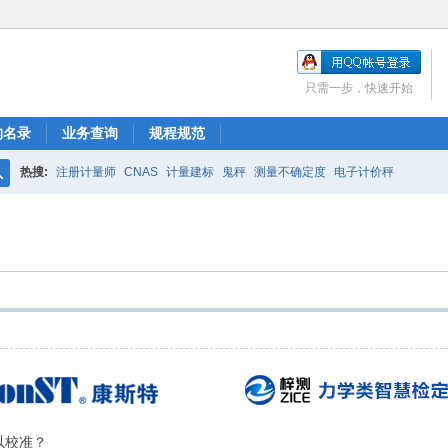
只需一步，快速开始
构名录
业务查询
规程规范
热搜:
注册计量师
CNAS
计量建标
鬼秤
测量不确定度
电子计价秤
搜
索
以校准？