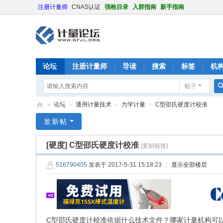
注册计量师
CNAS认证
强检目录
入群指南
新手指南
论坛
注册计量师
导读
搜索
标签
机
帖子
»
论坛
›
通用计量技术
›
力学计量
›
C型邵氏硬度计校准
计
发新帖
量
[硬度]
C型邵氏硬度计校准
[复制链接]
论
坛
516790405
发表于 2017-5-31 15:18:23
|
显示全部楼层
C型邵氏硬度计校准依据什么技术文件？哪家计量机构可