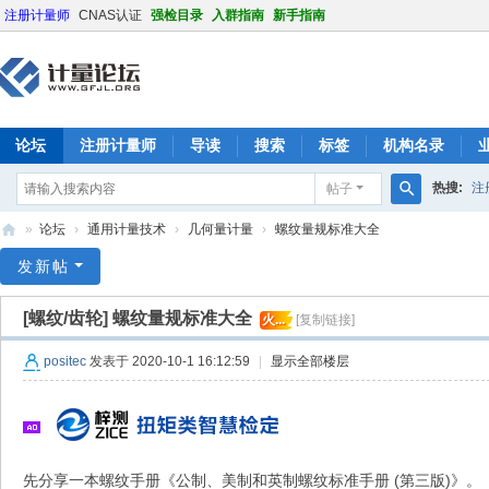
注册计量师
CNAS认证
强检目录
入群指南
新手指南
论坛
注册计量师
导读
搜索
标签
机构名录
热搜:
注
帖子
搜
»
论坛
›
通用计量技术
›
几何量计量
›
螺纹量规标准大全
索
计
发新帖
量
[螺纹/齿轮]
螺纹量规标准大全
火...
[复制链接]
论
坛
positec
发表于 2020-10-1 16:12:59
|
显示全部楼层
先分享一本螺纹手册《公制、美制和英制螺纹标准手册 (第三版)》。