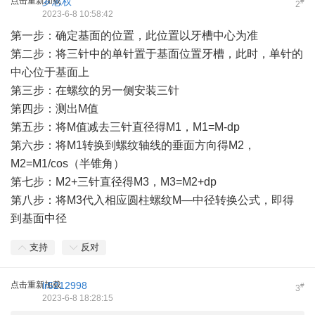
点击重新加载
罗志权
#
2
2023-6-8 10:58:42
第一步：确定基面的位置，此位置以牙槽中心为准
第二步：将三针中的单针置于基面位置牙槽，此时，单针的
中心位于基面上
第三步：在螺纹的另一侧安装三针
第四步：测出M值
第五步：将M值减去三针直径得M1，M1=M-dp
第六步：将M1转换到螺纹轴线的垂面方向得M2，
M2=M1/cos（半锥角）
第七步：M2+三针直径得M3，M3=M2+dp
第八步：将M3代入相应圆柱螺纹M—中径转换公式，即得
到基面中径
支持
反对
点击重新加载
lr5212998
#
3
2023-6-8 18:28:15