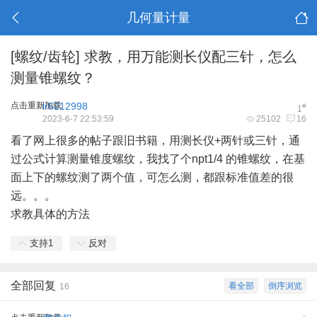
几何量计量
[螺纹/齿轮]
求教，用万能测长仪配三针，怎么
测量锥螺纹？
点击重新加载
lr5212998
#
1
2023-6-7 22:53:59
25102
16
看了网上很多的帖子跟旧书籍，用测长仪+两针或三针，通
过公式计算测量锥度螺纹，我找了个npt1/4 的锥螺纹，在基
面上下的螺纹测了两个值，可怎么测，都跟标准值差的很
远。。。
求教具体的方法
支持
1
反对
全部回复
看全部
倒序浏览
16