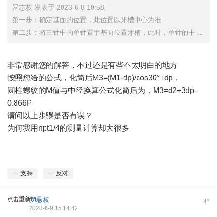
罗志权 发表于 2023-6-8 10:58
第一步：确定基面的位置，此位置以牙槽中心为准
第二步：将三针中的单针置于基面位置牙槽，此时，单针的中 ...
非常感谢您的解答，不过还是有些不太明白的地方
按照您给的公式，化简后M3=(M1-dp)/cos30°+dp，
圆柱螺纹的M值与中径换算公式化简后为，M3=d2+3dp-
0.866P
请问以上步骤是否有误？
为何我用npt1/4的测量计算却大很多
支持
反对
点击重新加载
罗志权
#
4
2023-6-9 15:14:42