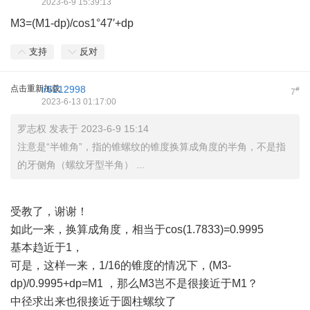
2023-6-9 15:39:13
M3=(M1-dp)/cos1°47′+dp
支持
反对
点击重新加载
lr5212998
#
7
2023-6-13 01:17:00
罗志权 发表于 2023-6-9 15:14
注意是“半锥角”，指的锥螺纹的锥度换算成角度的半角，不是指
的牙侧角（螺纹牙型半角） ...
受教了，谢谢！
如此一来，换算成角度，相当于cos(1.7833)=0.9995
基本趋近于1，
可是，这样一来，1/16的锥度的情况下，(M3-
dp)/0.9995+dp=M1 ，那么M3岂不是很接近于M1？
中径求出来也很接近于圆柱螺纹了