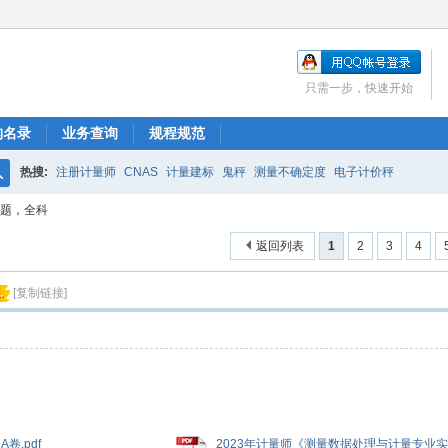
只需一步，快速开始
构名录
业务查询
规程规范
热搜:
注册计量师
CNAS
计量建标
鬼秤
测量不确定度
电子计价秤
搜
考题，全科
索
返回列表
1
2
3
4
.
[复制链接]
.pdf
2023年计量师《测量数据处理与计量专业实务