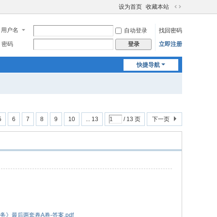
设为首页
收藏本站
切
换
用户名
自动登录
找回密码
到
宽
密码
立即注册
登录
版
快捷导航
5
6
7
8
9
10
... 13
/ 13 页
下一页
》最后两套卷A卷-答案.pdf