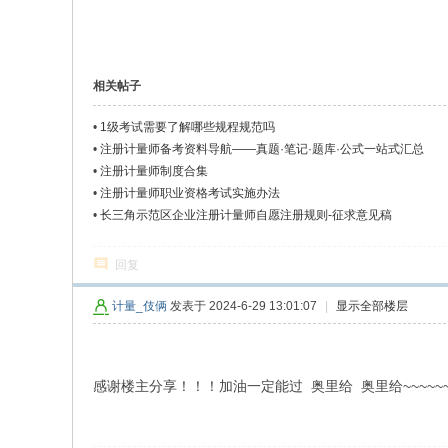
相关帖子
•
1级考试需要了解哪些规程规范吗
•
注册计量师备考资料导航——真题·笔记·题库·公式一站式汇总
•
注册计量师制度合集
•
注册计量师职业资格考试实施办法
•
长三角示范区企业注册计量师自愿注册规则-征求意见稿
回复
计量_伎俩
发表于 2024-6-29 13:01:07
|
显示全部楼层
感谢楼主分享！！！加油一定能过 奥里给 奥里给~~~~~~~