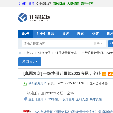
注册计量师
CNAS认证
强检目录
入群指南
新手指南
论坛
注册计量师
导读
搜索
标签
机
帖子
»
论坛
›
综合资讯
›
注册计量师考试
›
一级注册计量师2023
计
发新帖
量
[真题复盘]
一级注册计量师2023考题，全科
荐
火..
论
坛
刚毅的海角11
发表于 2024-3-25 10:31:32
|
显示全部楼层
一级
注册计量师
2023考题，全科
注册计量师
,
2023考题
,
一级计量师
,
全科真题
,
历年真题
2023年计量师《测量数据处理与计量专业实务》最后两套卷A卷