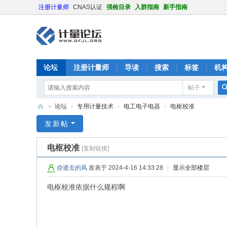
注册计量师
CNAS认证
强检目录
入群指南
新手指南
论坛
注册计量师
导读
搜索
标签
机
帖子
»
论坛
›
专用计量技术
›
电工电子电器
›
电枢校准
计
发新帖
量
电枢校准
[复制链接]
论
坛
@逝去的风
发表于 2024-4-16 14:33:28
|
显示全部楼层
电枢校准依据什么规程啊