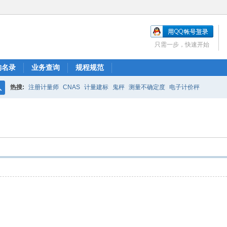
只需一步，快速开始
构名录
业务查询
规程规范
热搜:
注册计量师
CNAS
计量建标
鬼秤
测量不确定度
电子计价秤
搜
索