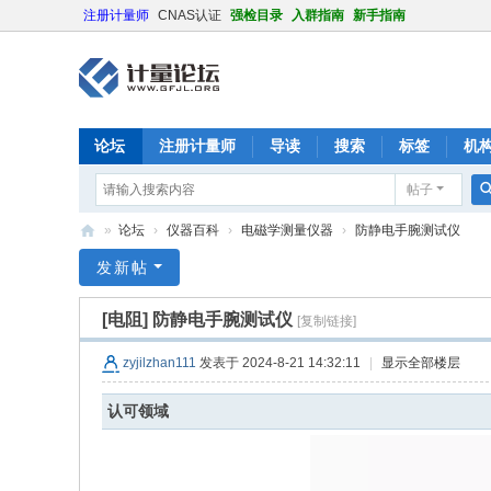
注册计量师
CNAS认证
强检目录
入群指南
新手指南
论坛
注册计量师
导读
搜索
标签
机
帖子
»
论坛
›
仪器百科
›
电磁学测量仪器
›
防静电手腕测试仪
计
发新帖
量
[电阻]
防静电手腕测试仪
[复制链接]
论
坛
zyjilzhan111
发表于 2024-8-21 14:32:11
|
显示全部楼层
认可领域