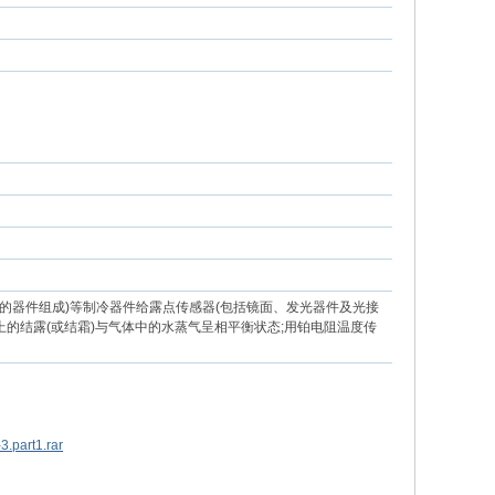
的器件组成)等制冷器件给露点传感器(包括镜面、发光器件及光接
的结露(或结霜)与气体中的水蒸气呈相平衡状态;用铂电阻温度传
.part1.rar