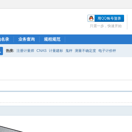
只需一步，快速开始
构名录
业务查询
规程规范
热搜:
注册计量师
CNAS
计量建标
鬼秤
测量不确定度
电子计价秤
搜
索