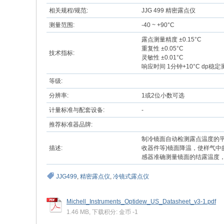
相关规程/规范:
JJG 499 精密露点仪
测量范围:
-40 ~ +90°C
露点测量精度 ±0.15°C
重复性 ±0.05°C
技术指标:
灵敏性 ±0.01°C
响应时间 1分钟+10°C dp稳定
等级:
分辨率:
1或2位小数可选
计量标准与配套设备:
-
推荐标准器品牌:
制冷镜面自动检测露点温度的平
描述:
收器件等)镜面降温，使样气中
感器准确测量镜面的结露温度
JJG499
,
精密露点仪
,
冷镜式露点仪
Michell_Instruments_Optidew_US_Datasheet_v3-1.pdf
1.46 MB, 下载积分: 金币 -1