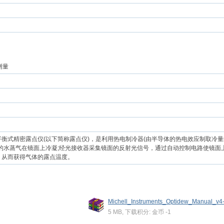
测量
衡式精密露点仪(以下简称露点仪)，是利用热电制冷器(由半导体的热电效应制取冷量
的水蒸气在镜面上冷凝;经光接收器采集镜面的反射光信号，通过自动控制电路使镜面上
，从而获得气体的露点温度。
Michell_Instruments_Optidew_Manual_v4-3
5 MB, 下载积分: 金币 -1