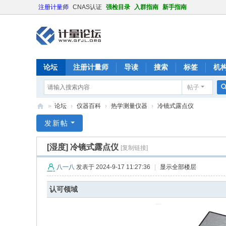
注册计量师
CNAS认证
强检目录
入群指南
新手指南
论坛
注册计量师
导读
搜索
标签
机
帖子
»
论坛
›
仪器百科
›
热学测量仪器
›
冷镜式露点仪
计
发新帖
量
[湿度]
冷镜式露点仪
[复制链接]
论
坛
八一八
发表于 2024-9-17 11:27:36
|
显示全部楼层
认可领域