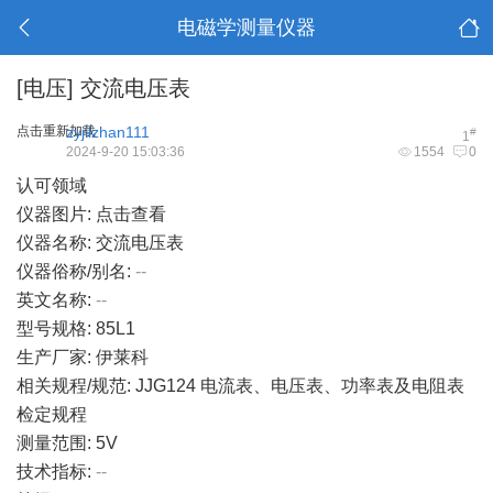
电磁学测量仪器
[电压]
交流电压表
点击重新加载
zyjilzhan111
#
1
2024-9-20 15:03:36
1554
0
认可领域
仪器图片:
点击查看
仪器名称: 交流电压表
仪器俗称/别名:
--
英文名称:
--
型号规格: 85L1
生产厂家: 伊莱科
相关规程/规范: JJG124 电流表、电压表、功率表及电阻表
检定规程
测量范围: 5V
技术指标:
--