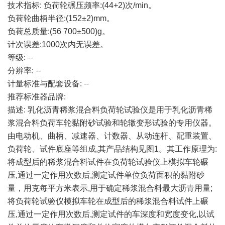
技术指标: 负荷轮碾压频率:(44+2)次/min。
负荷轮曲柄半径:(152±2)mm。
负荷总质量:(56 700±500)g。
计次误差:1000次内无误差。
等级:
--
分辨率:
--
计量标准与配套设备:
--
推荐标准器品牌:
描述: 乳化沥青稀浆混合料负荷轮试验仪是用于乳化沥青稀
浆混合料负荷车轮黏附砂试验和轮辙变形试验的专用仪器。
由电动机、曲柄、减速器、计数器、从动连杆、配重装置、
负荷轮、试件底座等组成,其产品结构见图1。其工作原理为:
将成型后的稀浆混合料试件在负荷轮试验仪上模拟车轮碾
压,通过一定作用次数后,测定试件单位负荷面积的黏附砂
量，用克每平方米表示,用于确定稀浆混合料最大沥青用量;
将负荷轮试验仪模拟车轮在成型后的稀浆混合料试件上碾
压,通过一定作用次数后,测定试件的车深度和宽度变化,以试