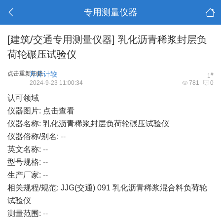
专用测量仪器
[建筑/交通专用测量仪器]
乳化沥青稀浆封层负
荷轮碾压试验仪
点击重新加载
斤斤计较
#
1
2024-9-23 11:00:34
781
0
认可领域
仪器图片:
点击查看
仪器名称: 乳化沥青稀浆封层负荷轮碾压试验仪
仪器俗称/别名:
--
英文名称:
--
型号规格:
--
生产厂家:
--
相关规程/规范: JJG(交通) 091 乳化沥青稀浆混合料负荷轮
试验仪
测量范围:
--