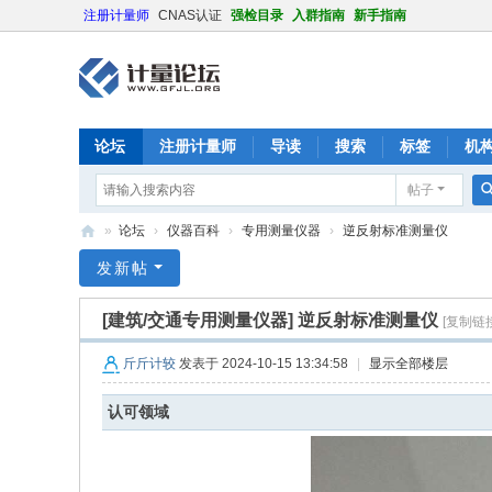
注册计量师
CNAS认证
强检目录
入群指南
新手指南
论坛
注册计量师
导读
搜索
标签
机
帖子
»
论坛
›
仪器百科
›
专用测量仪器
›
逆反射标准测量仪
计
发新帖
量
[建筑/交通专用测量仪器]
逆反射标准测量仪
[复制链接
论
坛
斤斤计较
发表于 2024-10-15 13:34:58
|
显示全部楼层
认可领域