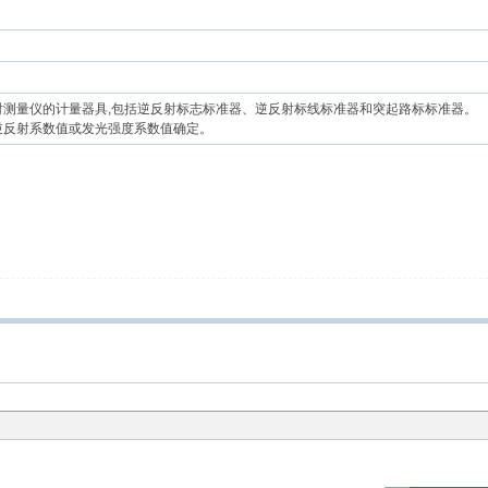
射测量仪的计量器具,包括逆反射标志标准器、逆反射标线标准器和突起路标标准器。
逆反射系数值或发光强度系数值确定。