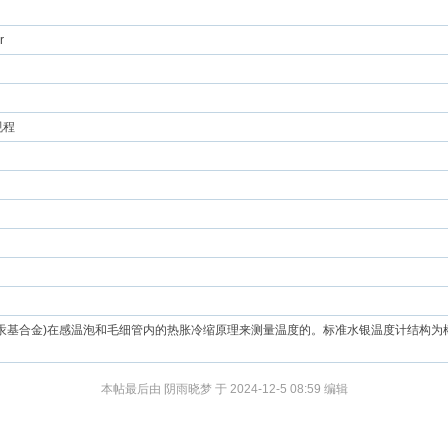
r
规程
汞基合金)在感温泡和毛细管内的热胀冷缩原理来测量温度的。标准水银温度计结构为
本帖最后由 阴雨晓梦 于 2024-12-5 08:59 编辑