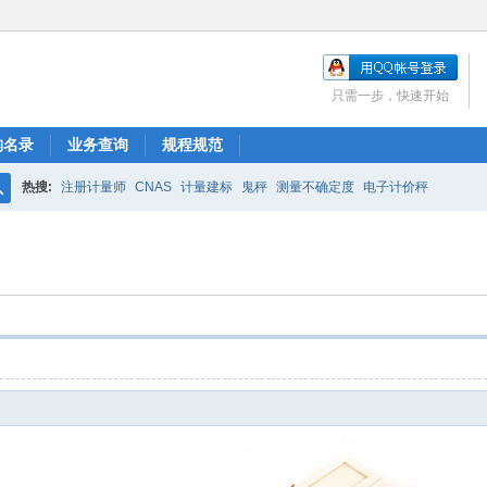
只需一步，快速开始
构名录
业务查询
规程规范
热搜:
注册计量师
CNAS
计量建标
鬼秤
测量不确定度
电子计价秤
搜
索