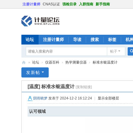
注册计量师
CNAS认证
强检目录
入群指南
新手指南
论坛
注册计量师
导读
搜索
标签
机
帖子
»
论坛
›
仪器百科
›
热学测量仪器
›
标准水银温度计
计
发新帖
量
[温度]
标准水银温度计
[复制链接]
论
坛
阴雨晓梦
发表于 2024-12-2 16:12:24
|
显示全部楼层
认可领域