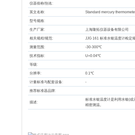
仪器俗称/别名:
英文名称:
Standard mercury thermomete
型号规格:
生产厂家:
上海隆拓仪器设备有限公司
相关规程/规范:
JJG 161 标准水银温度计检定
测量范围:
-30-300℃
技术指标:
U=0.04℃
等级:
分辨率:
0.1℃
计量标准与配套设备:
-
推荐标准器品牌:
标准水银温度计是利用水银(或
描述:
精密测温。