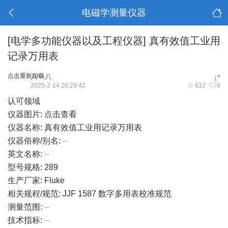
电磁学测量仪器
[电学多功能仪器以及工程仪器]
真有效值工业用
记录万用表
点击重新加载
八一八
#
1
2025-2-14 20:29:42
812
0
认可领域
仪器图片:
点击查看
仪器名称: 真有效值工业用记录万用表
仪器俗称/别名:
--
英文名称:
--
型号规格: 289
生产厂家: Fluke
相关规程/规范: JJF 1587 数字多用表校准规范
测量范围:
--
技术指标:
--