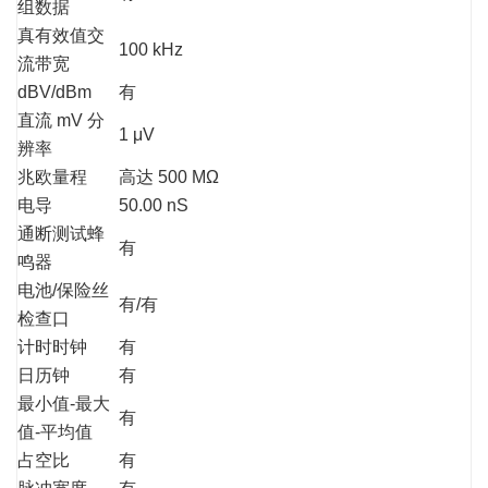
组数据
真有效值交
100 kHz
流带宽
dBV/dBm
有
直流 mV 分
1 μV
辨率
兆欧量程
高达 500 MΩ
电导
50.00 nS
通断测试蜂
有
鸣器
电池/保险丝
有/有
检查口
计时时钟
有
日历钟
有
最小值-最大
有
值-平均值
占空比
有