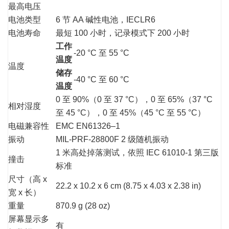
最高电压
电池类型
6 节 AA 碱性电池，IECLR6
电池寿命
最短 100 小时，记录模式下 200 小时
工作
-20 °C 至 55 °C
温度
温度
储存
-40 °C 至 60 °C
温度
0 至 90%（0 至 37 °C），0 至 65%（37 °C
相对湿度
至 45 °C），0 至 45%（45 °C 至 55 °C）
电磁兼容性
EMC EN61326–1
振动
MIL-PRF-28800F 2 级随机振动
1 米高处掉落测试，依照 IEC 61010-1 第三版
撞击
标准
尺寸（高 x
22.2 x 10.2 x 6 cm (8.75 x 4.03 x 2.38 in)
宽 x 长）
重量
870.9 g (28 oz)
屏幕显示多
有