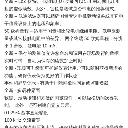
全新 – LoZ 伏特。 低阻抗电压功能可以防止由幻像电压引
起的虚假读数。此外，它也是测试是否带电的推荐模式。
全新 – 低通滤波器可以精确测量变速电机驱动设备或其它电
子信噪设备上的电压和频率。
50 欧姆量程 – 适用于测量和比较电机绕组电阻、低电阻测
量或其它接触电阻中的差异。 两个终端 50 欧姆量程，分辨
率 1 毫欧，源电流 10 mA。
全新 – 保存的测量值允许您命名和调用在现场测得的数据
实时时钟 – 自动为保存的读数加上时戳
全新 - 现场可升级和可扩展仪表让用户可以随时获得新增的
功能，确保仪表保持更好的工作状态
事件和趋势记录 - 有助于排除间歇性问题或监测负载。
全新 - 多语种界面
软键、滚动按钮和方便的浏览控件，可以轻松访问次要功
能。 此外，还可创建自定义显示。
0.025% 基本直流精度
100 kHz 交流带宽
真有效值交流电压和电流，确保精确测量各种复杂信号或非