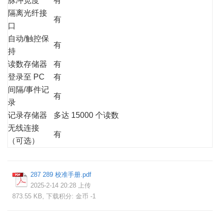
脉冲宽度
有
隔离光纤接
有
口
自动/触控保
有
持
读数存储器
有
登录至 PC
有
间隔/事件记
有
录
记录存储器
多达 15000 个读数
无线连接
有
（可选）
287 289 校准手册.pdf
2025-2-14 20:28 上传
873.55 KB, 下载积分: 金币 -1