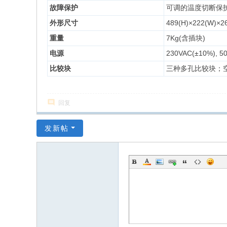
故障保护
可调的温度切断保
外形尺寸
489(H)×222(W)×2
重量
7Kg(含插块)
电源
230VAC(±10%), 50
比较块
三种多孔比较块；
回复
发新帖