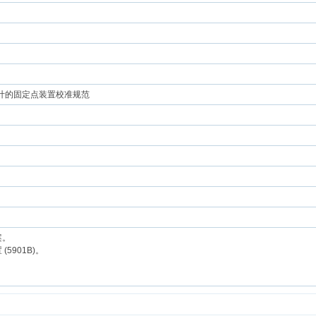
温度计的固定点装置校准规范
案。
5901B)。