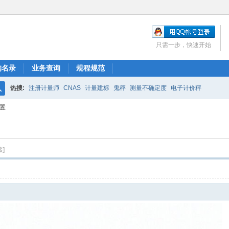
只需一步，快速开始
构名录
业务查询
规程规范
热搜:
注册计量师
CNAS
计量建标
鬼秤
测量不确定度
电子计价秤
搜
置
索
]