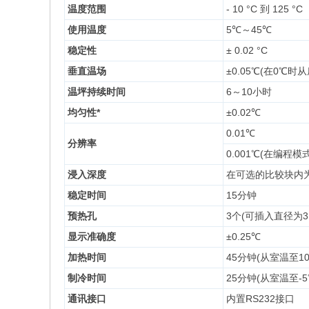
温度范围
- 10 °C 到 125 °C
使用温度
5℃～45℃
稳定性
± 0.02 °C
垂直温场
±0.05℃(在0℃时
温坪持续时间
6～10小时
均匀性*
±0.02℃
0.01℃
分辨率
0.001℃(在编程模式
浸入深度
在可选的比较块内为 171
稳定时间
15分钟
预热孔
3个(可插入直径为3.
显示准确度
±0.25℃
加热时间
45分钟(从室温至10
制冷时间
25分钟(从室温至-5
通讯接口
内置RS232接口