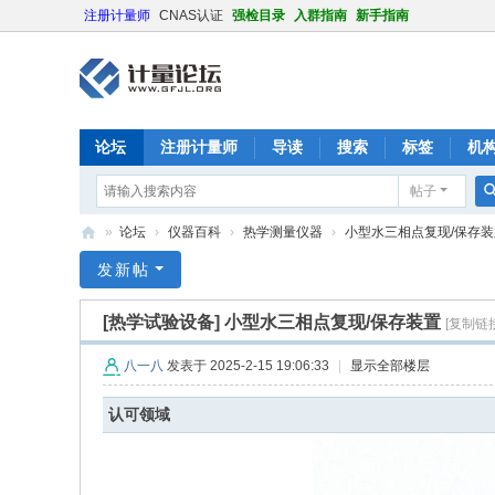
注册计量师
CNAS认证
强检目录
入群指南
新手指南
论坛
注册计量师
导读
搜索
标签
机
帖子
»
论坛
›
仪器百科
›
热学测量仪器
›
小型水三相点复现/保存装
计
发新帖
量
[热学试验设备]
小型水三相点复现/保存装置
[复制链接
论
坛
八一八
发表于 2025-2-15 19:06:33
|
显示全部楼层
认可领域