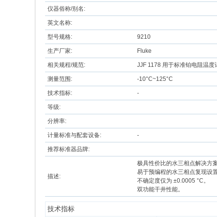
仪器俗称/别名:
英文名称:
型号规格:
9210
生产厂家:
Fluke
相关规程/规范:
JJF 1178 用于标准铂电阻
测量范围:
-10°C~125°C
技术指标:
-
等级:
分辨率:
计量标准与配套设备:
-
推荐标准器品牌:
极具性价比的水三相点解决方
易于预编程的水三相点复现设置 (
描述:
不确定度仅为 ±0.0005 °C。
双功能干井性能。
技术指标