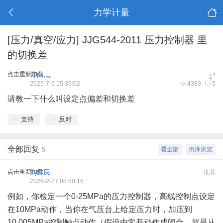
力学计量
[压力/真空/应力]
JJG544-2011 压力控制器 里
的切换差
点击重新加载
计白灬
#
1
2025-7-5 15:35:02
4383
5
请教一下什么叫设定点偏差和切换差
支持
反对
全部回复
看全部
倒序浏览
5
点击重新加载
刘红民
推荐
2026-2-27 08:50:15
例如，你检定一个0-25MPa的压力控制器，高线控制点设定
在10MPa动作，当你在气压台上给定压力时，加压到
10.005MPa控制触点动作（假设由常开动作成闭合，就是从