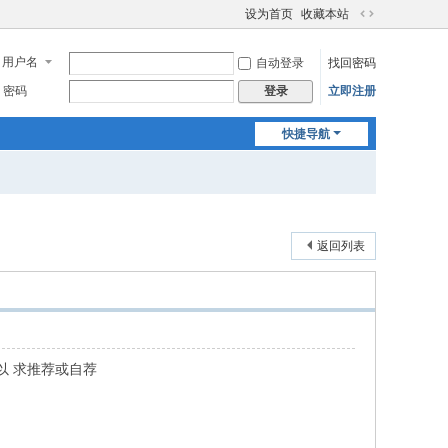
设为首页
收藏本站
切
换
用户名
自动登录
找回密码
到
宽
密码
立即注册
登录
版
快捷导航
返回列表
以 求推荐或自荐