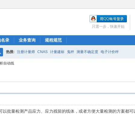
只需一步，快速开始
构名录
业务查询
规程规范
热搜:
注册计量师
CNAS
计量建标
鬼秤
测量不确定度
电子计价秤
搜
分析自动线
索
可以批量检测产品应力、应力残留的线体，或者方便大量检测的方案都可