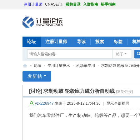
注册计量师
CNAS认证
强检目录
入群指南
新手指南
论坛
注册计量师
导读
搜索
标签
机
帖子
»
论坛
›
专用计量技术
›
机动车专用
›
求制动鼓 轮毂应力磁
计
发新帖
量
[讨论]
求制动鼓 轮毂应力磁分析自动线
[复制链接]
论
坛
yzx226947
发表于 2025-8-12 17:44:36
|
显示全部楼层
我们汽车零部件厂，生产制动鼓、轮毂等产品，想要一个