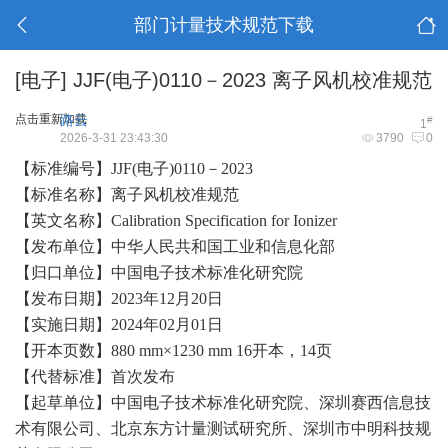
部门计量技术规范下载
[电子]
JJF(电子)0110－2023 离子风机校准规范
点击重新加载
路云
#
1
2026-3-31 23:43:30
3790
0
【标准编号】
JJF
(电子)
0110－2023
【标准名称】离子风机
校准规范
【英文名称】
Calibration Specification for Ionizer
【发布单位】中华人民共和国工业和信息化部
【归口单位】中国电子技术标准化研究院
【发布日期】
2023
年
12
月
20
日
【实施日期】
2024
年
02
月
01
日
【开本页数】
880 mm×1230 mm 16
开本，
14
页
【代替标准】首次发布
【起草单位】中国电子技术标准化研究院、深圳赛西信息技
术有限公司、北京东方计量测试研究所、深圳市中明科技规