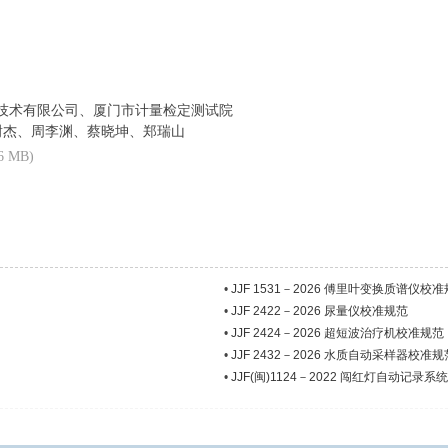
技术有限公司、厦门市计量检定测试院
谢杰、周李渊、蔡晓坤、郑瑞山
76 MB)
•
JJF 1531－2026 傅里叶变换质谱仪校
•
JJF 2422－2026 尿量仪校准规范
•
JJF 2424－2026 超短波治疗机校准规范
•
JJF 2432－2026 水质自动采样器校准规
•
JJF(闽)1124－2022 闯红灯自动记录系