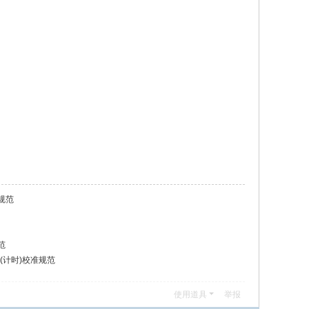
准规范
范
统(计时)校准规范
使用道具
举报