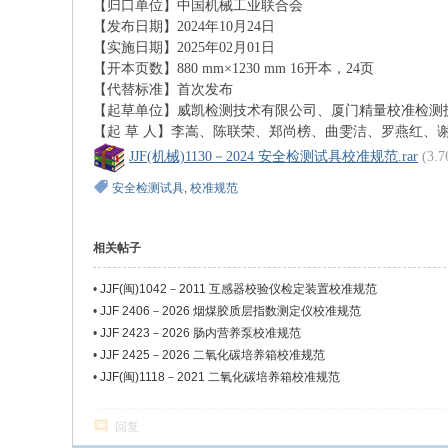
【归口单位】中国机械工业联合会
【发布日期】
2024
年
10
月
24
日
【实施日期】
2025
年
02
月
01
日
【开本页数】
880 mm×1230 mm 16
开本，
24
页
【代替标准】首次发布
【起草单位】威凯检测技术有限公司、厦门精量校准检测
【起 草 人】李嵩、陈联荣、郑尚榜、曲雯洁、罗燕红、
JJF(机械)1130－2024 安全检测试具校准规范.rar
(3.
安全检测试具
,
校准规范
相关帖子
•
JJF(闽)1042－2011 互感器校验仪检定装置校准规范
•
JJF 2406－2026 烟煤胶质层指数测定仪校准规范
•
JJF 2423－2026 肠内营养泵校准规范
•
JJF 2425－2026 二氧化碳培养箱校准规范
•
JJF(闽)1118－2021 二氧化碳培养箱校准规范
回复