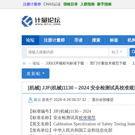
注册计量师
CNAS认证
强检目录
入群指南
新手指南
论坛
注册计量师
导读
搜索
标签
机
帖子
»
论坛
›
JJG/JJF规程与标准下载
›
部门计量技术规范下载
›
J
计
发新帖
量
[机械]
JJF(机械)1130－2024 安全检测试具校准
论
坛
路云
发表于 2026-4-28 08:37:32
|
显示全部楼层
【标准编号】
JJF
(机械)
1130－2024
【标准名称】安全检测试具
校准规范
【英文名称】
Calibration Specification of Safety Testing Ins
【发布单位】中华人民共和国工业和信息化部