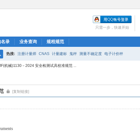
只需一步，快速开始
构名录
业务查询
规程规范
热搜:
注册计量师
CNAS
计量建标
鬼秤
测量不确定度
电子计价秤
搜
JF(机械)1130－2024 安全检测试具校准规范 ...
索
规范
[复制链接]
truments