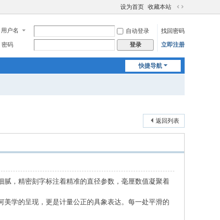
设为首页
收藏本站
切
换
用户名
自动登录
找回密码
到
宽
密码
立即注册
登录
版
快捷导航
返回列表
细腻，精密刻字标注着精准的直径参数，毫厘数值凝聚着
何美学的呈现，更是计量公正的具象表达。每一处平滑的