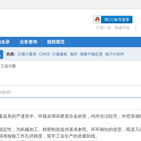
只需一步，快速开始
构名录
业务查询
规程规范
热搜:
注册计量师
CNAS
计量建标
鬼秤
测量不确定度
电子计价秤
搜
量工业方圆
索
制链接]
量器具的严谨美学。环规采用高硬度合金材质，内环光洁锃亮，外壁质感
稳定性，为机械加工、精密制造提供基准参照。环环相扣的造型，既是几
精准核验工件孔径精度，筑牢工业生产的质量防线。