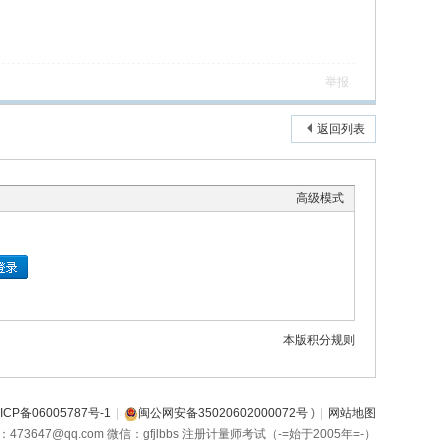
举报
返回列表
高级模式
本版积分规则
ICP备06005787号-1
|
闽公网安备35020602000072号
)
|
网站地图
箱：473647@qq.com 微信：gfjlbbs 注册计量师考试（-=始于2005年=-）