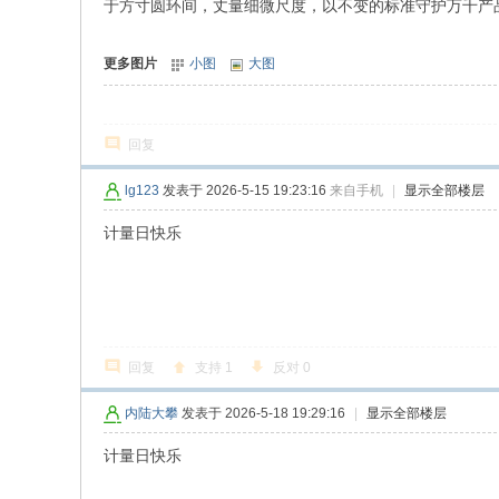
于方寸圆环间，丈量细微尺度，以不变的标准守护万千产
更多图片
小图
大图
回复
lg123
发表于 2026-5-15 19:23:16
来自手机
|
显示全部楼层
计量日快乐
回复
支持
1
反对
0
内陆大攀
发表于 2026-5-18 19:29:16
|
显示全部楼层
计量日快乐