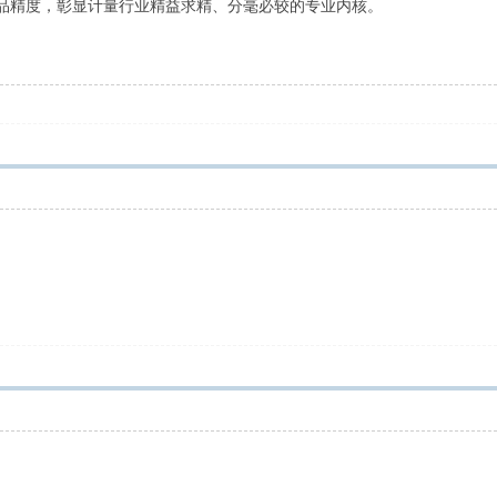
品精度，彰显计量行业精益求精、分毫必较的专业内核。