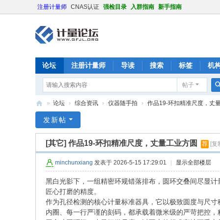
注册计量师
CNAS认证
强检目录
入群指南
新手指南
论坛
注册计量师
导读
搜索
标签
机
帖子
»
论坛
›
综合资讯
›
仪器随手拍
›
作品19-环扣精准尺度，丈
计
发新帖
量
[其它]
作品19-环扣精准尺度，丈量工业方圆
荐
[复
论
坛
minchunxiang
发表于 2026-5-15 17:29:01
|
显示全部楼层
黑白光影下，一组精密环规错落排布，圆环交叠间尽显计
匠心打磨的精度。
作为孔径检测的核心计量标准器具，它以极致圆度与尺寸
内圈、每一行严谨的刻码，都承载着微米级的严苛把控，