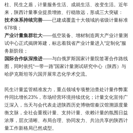
柱、民生之盾，计量服务生活、成就生活、改变生活。近年
来，陕西计量事业提质增效、行稳致远，形成三大突破：
技术体系持续完善
——已建成覆盖十大领域的省级计量标准
678项；
产业计量集群壮大
——低空装备、增材制造两大产业计量测
试中心正式揭牌筹建，标志着我省产业计量进入“定制化”服
务新阶段；
国际合作纵深推进
——与白俄罗斯国家计量院签署合作路线
图，同时依托“一带一路”国家计量测试研究中心（陕西）与
哈萨克斯坦等六国开展常态化学术交流。
民生计量监管精准发力，重点领域专项整治查处计量作弊案
件同比增长23%，市场经营环境持续优化；计量文化宣传广
泛深入，当天与会代表走进陕西历史博物馆秦汉馆溯源度量
衡文脉，全社会重视计量、支持计量、依赖计量的氛围日益
浓厚，层次清晰、布局合理、协同发力、共治共享的陕西计
量工作新格局已然成型。