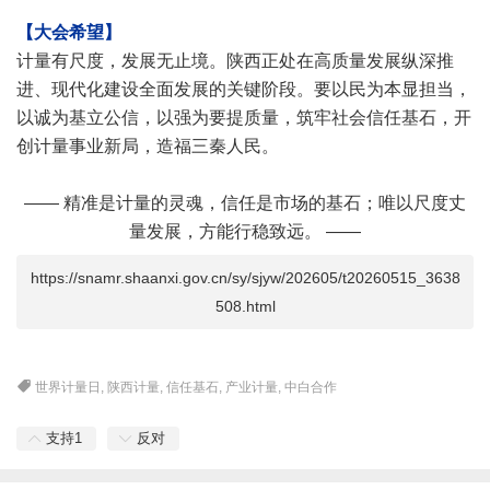
【大会希望】
计量有尺度，发展无止境。陕西正处在高质量发展纵深推
进、现代化建设全面发展的关键阶段。要以民为本显担当，
以诚为基立公信，以强为要提质量，筑牢社会信任基石，开
创计量事业新局，造福三秦人民。
——
精准是计量的灵魂，信任是市场的基石；唯以尺度丈
量发展，方能行稳致远。
——
https://snamr.shaanxi.gov.cn/sy/sjyw/202605/t20260515_3638
508.html
世界计量日
,
陕西计量
,
信任基石
,
产业计量
,
中白合作
支持
1
反对