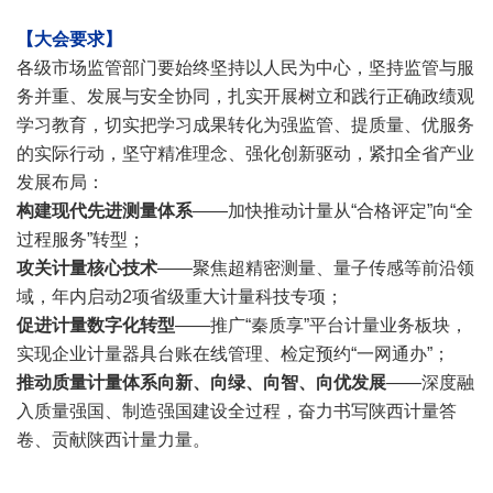
【大会要求】
各级市场监管部门要始终坚持以人民为中心，坚持监管与服
务并重、发展与安全协同，扎实开展树立和践行正确政绩观
学习教育，切实把学习成果转化为强监管、提质量、优服务
的实际行动，坚守精准理念、强化创新驱动，紧扣全省产业
发展布局：
构建现代先进测量体系
——加快推动计量从“合格评定”向“全
过程服务”转型；
攻关计量核心技术
——聚焦超精密测量、量子传感等前沿领
域，年内启动2项省级重大计量科技专项；
促进计量数字化转型
——推广“秦质享”平台计量业务板块，
实现企业计量器具台账在线管理、检定预约“一网通办”；
推动质量计量体系向新、向绿、向智、向优发展
——深度融
入质量强国、制造强国建设全过程，奋力书写陕西计量答
卷、贡献陕西计量力量。