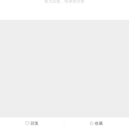
暂无回复，快来抢沙发
回复
收藏